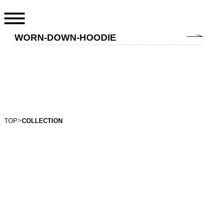
2023.7.6
WORN-DOWN-HOODIE
TOP
ONLINE STORE
INFORMATION
>
TOP
COLLECTION
COLLECTION
ABOUT
CONTACT
PRIVACY POLICY